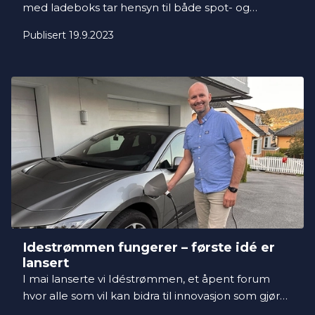
med ladeboks tar hensyn til både spot- og
nettleiepriser, en funksjonalitet svært få tilbyr.
Publisert 19.9.2023
Løsningen er utviklet i samarbeid med IT-
selskapet Abaris, også fra Gudbrandsdalen.
Idestrømmen fungerer – første idé er
lansert
I mai lanserte vi Idéstrømmen, et åpent forum
hvor alle som vil kan bidra til innovasjon som gjør
det enklere å spare på strømmen. Allerede nå er