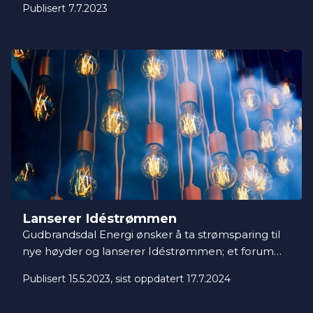
Publisert 7.7.2023
den første idéen fra Idéstrømmen lansert, og det
er mulig takket være kunde Jan Inge Tørring.
Lanserer Idéstrømmen
Gudbrandsdal Energi ønsker å ta strømsparing til
nye høyder og lanserer Idéstrømmen; et forum
hvor alle kan komme med idéer til løsninger på
Publisert 15.5.2023
, sist oppdatert 17.7.2024
hvordan vi kan spare mer strøm. Det åpner for
enda sterkere kundedialog og innovasjon.