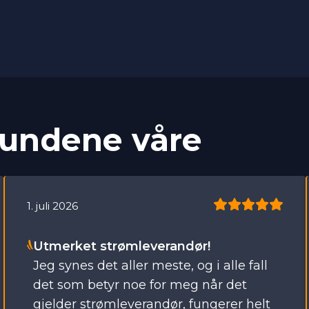
kundene våre
5
1. juli 2026
Stjerner
Utmerket strømleverandør!
Jeg synes det aller meste, og i alle fall
det som betyr noe for meg når det
gjelder strømleverandør, fungerer helt