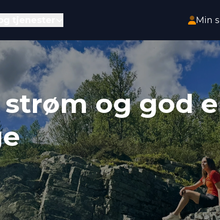
HOPP TIL HOVEDINNHOLD
og tjenester
Min s
r strøm og god en
ge