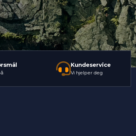
ørsmål
Kundeservice
på
Vi hjelper deg