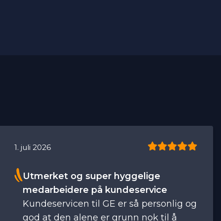
5
1. juli 2026
Stjerner
Utmerket og super hyggelige
medarbeidere på kundeservice
Kundeservicen til GE er så personlig og
god at den alene er grunn nok til å