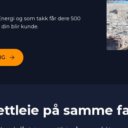
Energi og som takk får dere 500
din blir kunde.
NG
ettleie på samme f