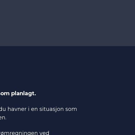
som planlagt.
 du havner i en situasjon som
en.
strømregningen ved