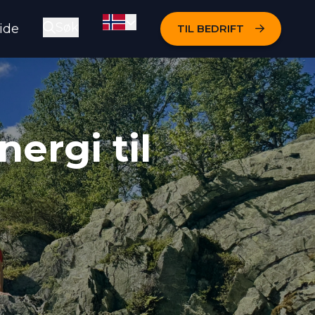
Søk
ide
TIL BEDRIFT
Skift språk
Åpne søkeboksen
ergi til