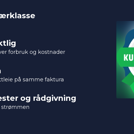
særklasse
ktlig
ver forbruk og kostnader
a
ettleie på samme faktura
ster og rådgivning
på strømmen