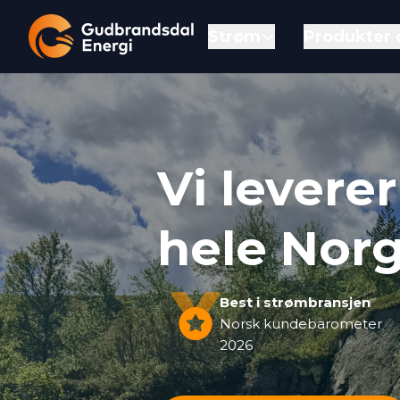
Strøm
Produkter 
Gå til forsiden
Vi levere
hele Nor
Best i strømbransjen
Norsk kundebarometer
2026