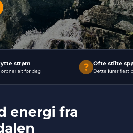
lytte strøm
Ofte stilte sp
i ordner alt for deg
Dette lurer flest 
 energi fra
dalen