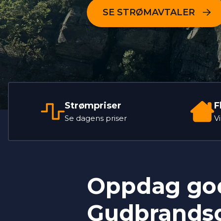
SE STRØMAVTALER
Strømpriser
F
Se dagens priser
V
Oppdag god
Gudbrands