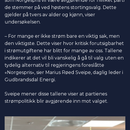
som Norgespris vil være avgjørende for hvilket parti
de stemmer på ved høstens stortingsvalg. Dette
gjelder på tvers av alder og kjønn, viser
undersøkelsen.
– For mange er ikke strøm bare en viktig sak, men
den viktigste. Dette viser hvor kritisk forutsigbarhet
i strømutgiftene har blitt for mange av oss. Tallene
indikerer at det vil bli vanskelig å gå til valg uten en
tydelig alternativ til regjeringens foreslåtte
«Norgespris», sier Marius Røed Sveipe, daglig leder i
Gudbrandsdal Energi.
Sveipe mener disse tallene viser at partienes
strømpolitikk blir avgjørende inn mot valget.