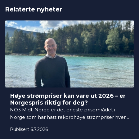
Relaterte nyheter
Høye strømpriser kan vare ut 2026 – er
Norgespris riktig for deg?
NO3 Midt-Norge er det eneste prisområdet i
Norge som har hatt rekordhøye strømpriser hver
eneste måned i årets første halvår, sett opp mot
Publisert 6.7.2026
de ti siste årene. Samtidig har bare rundt 23