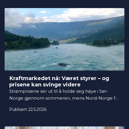
prosent av husholdningene her valgt Norgespris.
Nå forventer markedet at prisene holder seg høye
ut 2026.
Kraftmarkedet nå: Været styrer – og
prisene kan svinge videre
Strømprisene ser ut til å holde seg høye i Sør-
Norge gjennom sommeren, mens Nord-Norge får
langt lavere og mer stabile priser. Årsaken er først
Publisert 22.5.2026
og fremst svak hydrologi, lite snø i fjellet og en tett
kobling mot Europa. Hvordan været utvikler seg,
vil avgjøre hvor store prissvingningene blir de