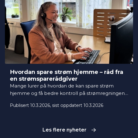
neste månedene.
Hvordan spare strøm hjemme – råd fra
en strømsparerådgiver
Mange lurer på hvordan de kan spare strøm
hjemme og få bedre kontroll på strømregningen.
Her deler strømsparerådgiver Lise konkrete råd
Publisert 10.3.2026
, sist oppdatert 10.3.2026
og strømsparetips som kan hjelpe deg å redusere
strømforbruket i boligen.
Les flere nyheter