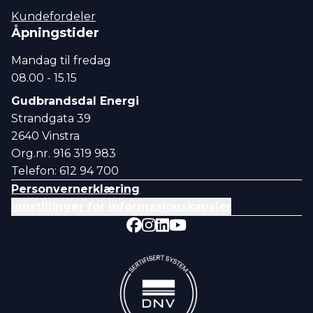
Kundefordeler
Åpningstider
Mandag til fredag
08.00 - 15.15
Gudbrandsdal Energi
Strandgata 39
2640 Vinstra
Org.nr. 916 319 983
Telefon: 612 94 700
Personvernerklæring
Innstillinger for informasjonskapsler
Følg oss på Facebook
Følg oss på Faceboo
Følg oss på Instagr
Følg oss på Instag
Følg oss på Linked
Følg oss på Linke
Følg oss på YouT
Følg oss på Yo