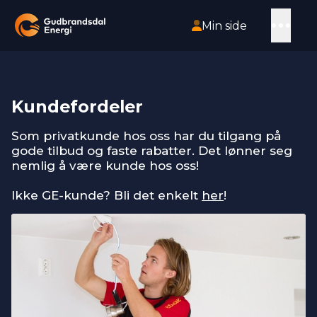
HOPP TIL HOVEDINNHOLD
Åpn
Min side
Gå til forsiden
Kundefordeler
Som privatkunde hos oss har du tilgang på
gode tilbud og faste rabatter. Det lønner seg
nemlig å være kunde hos oss!
Ikke GE-kunde? Bli det enkelt
her
!