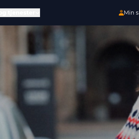
HOPP TIL HOVEDINNHOLD
og tjenester
Min s