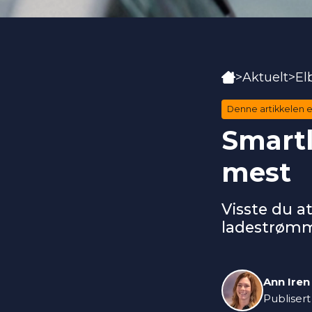
Hjem
>
Aktuelt
>
Elb
Denne artikkelen e
Smartl
mest
Visste du at
ladestrømm
Ann Iren
Publisert