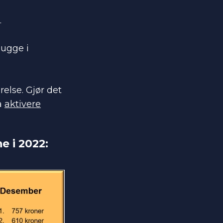
.
lugge i
else. Gjør det
 å
aktivere
e i 2022: