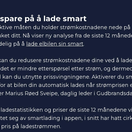
spare på å lade smart
ktive måten du holder strømkostnadene nede på 
ruket ditt. Nå viser ny analyse fra de siste 12 mån
delig på å
lade elbilen sin smart
.
 kan du redusere strømkostnadene dine ved å lade 
det er mindre etterspørsel etter strøm, og dermed 
 kan du utnytte prissvingningene. Aktiverer du s
or at bilen din automatisk lades når strømprisen e
ller Marius Røed Sveipe, daglig leder i Gudbrandsda
ladestatistikken og priser de siste 12 månedene v
et seg av smartlading i appen, i snitt har hatt cir
e pris på ladestrømmen.