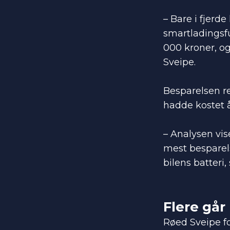
– Bare i fjerde
smartladingsfu
000 kroner, og
Sveipe.
Besparelsen re
hadde kostet 
– Analysen vis
mest besparels
bilens batteri,
Flere går
Røed Sveipe for