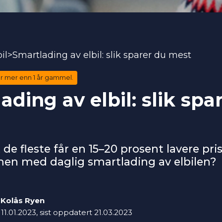
il
>
Smartlading av elbil: slik sparer du mest
r mer enn 1 år gammel.
ading av elbil: slik spa
 de fleste får en 15–20 prosent lavere pri
en med daglig smartlading av elbilen?
 Kolås Ryen
11.01.2023
,
sist oppdatert
21.03.2023