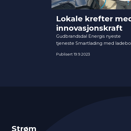
Lokale krefter me
innovasjonskraft
Gudbrandsdal Energis nyeste
tjeneste Smartlading med ladebo
tar hensyn til både spot- og
Publisert 19.9.2023
nettleiepriser, en funksjonalitet
svært få tilbyr. Løsningen er utvikle
samarbeid med IT-selskapet Abari
også fra Gudbrandsdalen.
Strøm