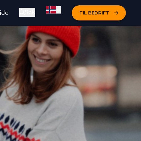
Søk
ide
TIL BEDRIFT
Skift språk
Åpne søkeboksen