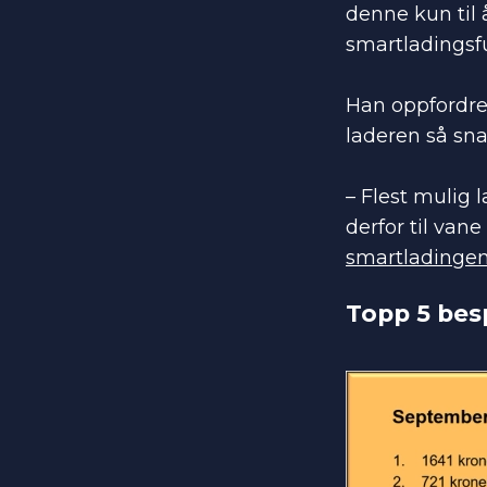
denne kun til 
smartladingsfu
Han oppfordrer
laderen så sna
– Flest mulig 
derfor til vane
smartladingen
Topp 5 bes