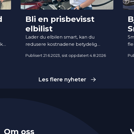
d
Bli en prisbevisst
B
elbilist
S
l
Lader du elbilen smart, kan du
Sm
ks
redusere kostnadene betydelig
fl
e
gjennom året. Med noen enkle
og
å
Publisert 21.6.2023
, sist oppdatert 4.8.2026
Pub
grep kan du bruke mindre penger
Bj
t i
både hjemme og på hurtiglading –
de
s,
uten at det går utover hverdagen.
fo
Les flere nyheter
he
net
Om oss