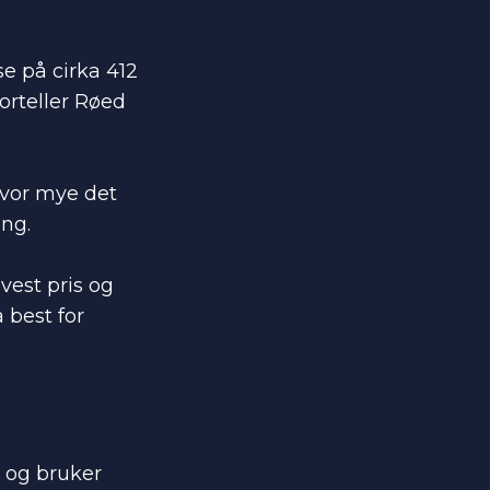
e på cirka 412
forteller Røed
 hvor mye det
ng.
vest pris og
 best for
, og bruker