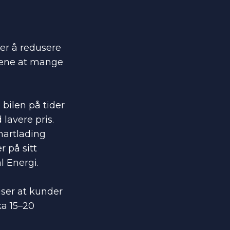
er å redusere
edene at mange
bilen på tider
lavere pris.
martlading
r på sitt
l Energi.
iser at kunder
ka 15–20