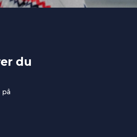
rer du
s på