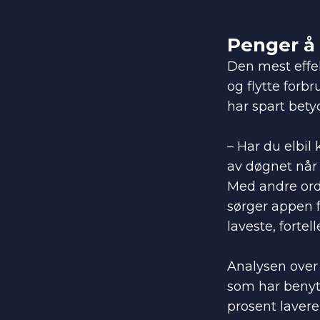
Penger å 
Den mest effe
og flytte forb
har spart bety
– Har du elbil
av døgnet når 
Med andre ord
sørger appen f
laveste, forte
Analysen over 
som har benytt
prosent laver