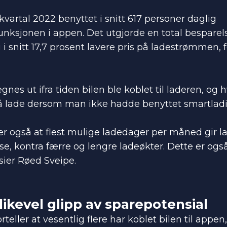
 kvartal 2022 benyttet i snitt 617 personer daglig
nksjonen i appen. Det utgjorde en total besparels
 i snitt 17,7 prosent lavere pris på ladestrømmen, 
gnes ut ifra tiden bilen ble koblet til laderen, og
å lade dersom man ikke hadde benyttet smartladi
er også at flest mulige ladedager per måned gir la
e, kontra færre og lengre ladeøkter. Dette er også
 sier Røed Sveipe.
 likevel glipp av sparepotensial
teller at vesentlig flere har koblet bilen til appen