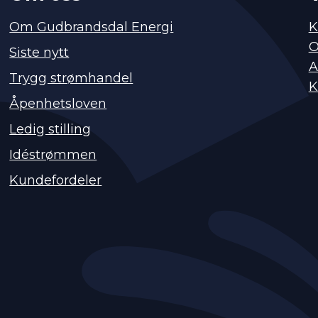
Om Gudbrandsdal Energi
K
O
Siste nytt
A
Trygg strømhandel
K
Åpenhetsloven
Ledig stilling
Idéstrømmen
Kundefordeler